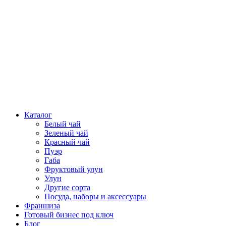
Каталог
Белый чай
Зеленый чай
Красный чай
Пуэр
Габа
Фруктовый улун
Улун
Другие сорта
Посуда, наборы и аксессуары
Франшиза
Готовый бизнес под ключ
Блог