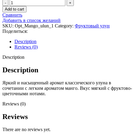
Манговый
улун,
Add to cart
0,5
Сравнить
кг
Добавить в список желаний
quantity
SKU:
Opt_Mango_ulun_1
Category:
Фруктовый улун
Поделиться:
Description
Reviews (0)
Description
Description
Яркий и насыщенный аромат классического улуна в
сочетании с легким ароматом манго. Вкус мягкий с фруктово-
цветочными нотами.
Reviews (0)
Reviews
There are no reviews yet.