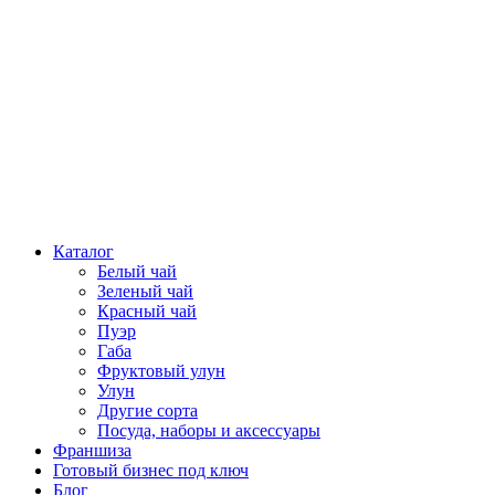
Каталог
Белый чай
Зеленый чай
Красный чай
Пуэр
Габа
Фруктовый улун
Улун
Другие сорта
Посуда, наборы и аксессуары
Франшиза
Готовый бизнес под ключ
Блог