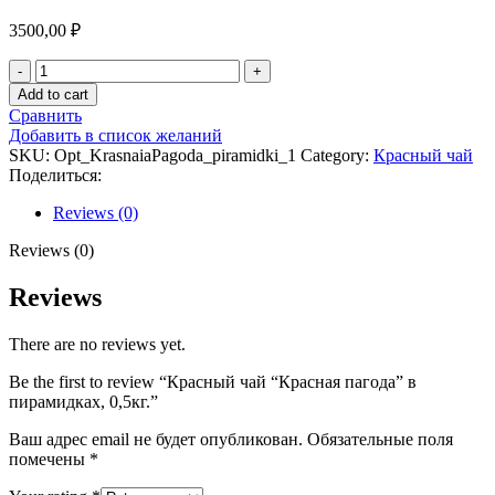
3500,00
₽
Красный
чай
Add to cart
"Красная
Сравнить
пагода"
Добавить в список желаний
в
SKU:
Opt_KrasnaiaPagoda_piramidki_1
Category:
Красный чай
пирамидках,
Поделиться:
0,5кг.
quantity
Reviews (0)
Reviews (0)
Reviews
There are no reviews yet.
Be the first to review “Красный чай “Красная пагода” в
пирамидках, 0,5кг.”
Ваш адрес email не будет опубликован.
Обязательные поля
помечены
*